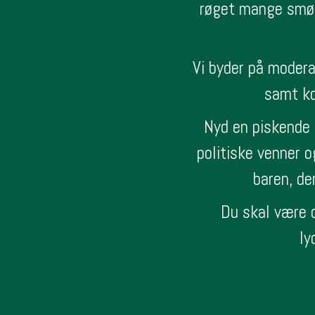
røget mange smøge
Vi byder på moder
samt ko
Nyd en piskende k
politiske venner 
baren, de
Du skal være o
ly