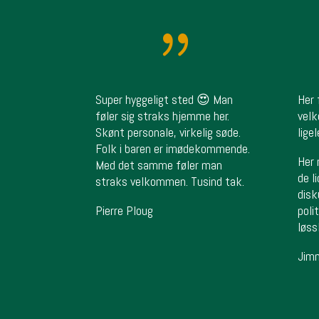
{
Super hyggeligt sted 😍 Man
Her 
føler sig straks hjemme her.
vel
Skønt personale, virkelig søde.
ligel
Folk i baren er imødekommende.
Her 
Med det samme føler man
de l
straks velkommen. Tusind tak.
disk
Pierre Ploug
poli
løss
Jim