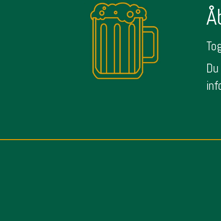
Å
Tog
Du 
inf