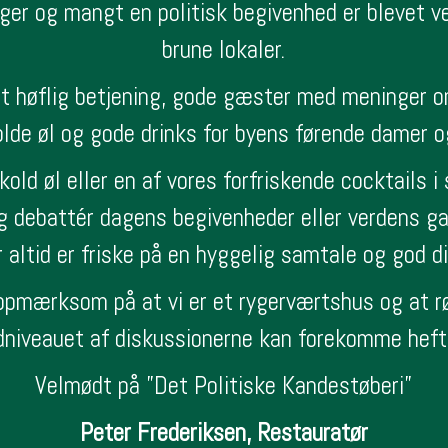
r og mangt en politisk begivenhed er blevet ve
brune lokaler.
at høflig betjening, gode gæster med meninger
lde øl og gode drinks for byens førende damer og
old øl eller en af vores forfriskende cocktails 
og debattér dagens begivenheder eller verdens g
r altid er friske på en hyggelig samtale og god d
pmærksom på at vi er et rygerværtshus og at 
dniveauet af diskussionerne kan forekomme heft
Velmødt på ”Det Politiske Kandestøberi”
Peter Frederiksen, Restauratør