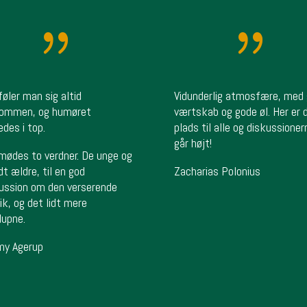
{
{
føler man sig altid
Vidunderlig atmosfære, med
kommen, og humøret
værtskab og gode øl. Her er 
edes i top.
plads til alle og diskussioner
går højt!
mødes to verdner. De unge og
idt ældre, til en god
Zacharias Polonius
ussion om den verserende
tik, og det lidt mere
lupne.
my Agerup