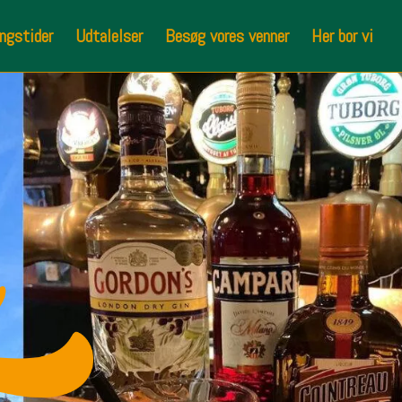
ngstider
Udtalelser
Besøg vores venner
Her bor vi