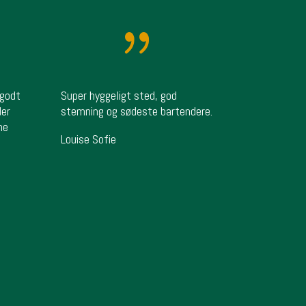
{
 godt
Super hyggeligt sted, god
der
stemning og sødeste bartendere.
ne
Louise Sofie