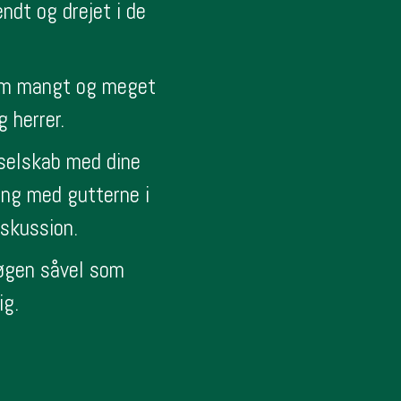
ndt og drejet i de
 om mangt og meget
 herrer.
i selskab med dine
ang med gutterne i
iskussion.
røgen såvel som
ig.