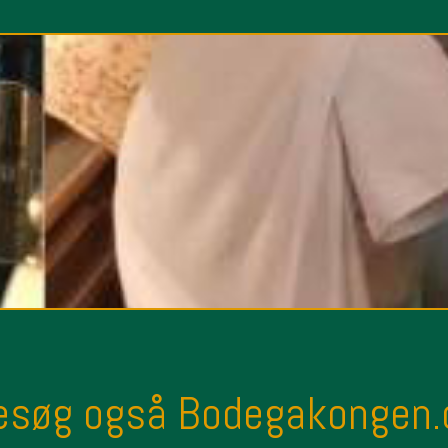
esøg også Bodegakongen.